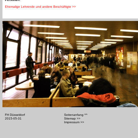
Ehemalige Lehrende und andere Beschäftigte >>
FH Düsseldorf
Seitenanfang ^^
2015-05-31
Sitemap >>
Impressum >>