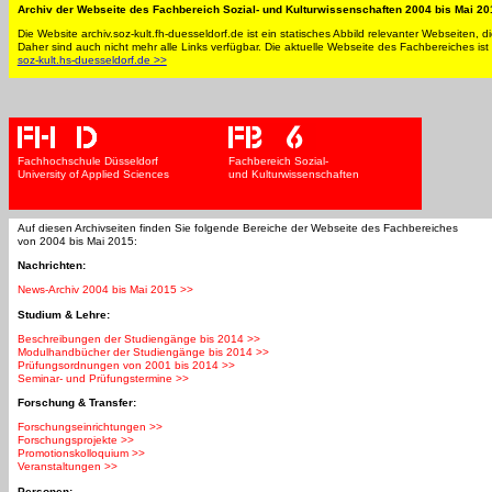
Archiv der Webseite des Fachbereich Sozial- und Kulturwissenschaften 2004 bis Mai 20
Die Website archiv.soz-kult.fh-duesseldorf.de ist ein statisches Abbild relevanter Webseiten, d
Daher sind auch nicht mehr alle Links verfügbar. Die aktuelle Webseite des Fachbereiches ist 
soz-kult.hs-duesseldorf.de >>
Fachhochschule Düsseldorf
Fachbereich Sozial-
University of Applied Sciences
und Kulturwissenschaften
Auf diesen Archivseiten finden Sie folgende Bereiche der Webseite des Fachbereiches
von 2004 bis Mai 2015:
Nachrichten:
News-Archiv 2004 bis Mai 2015 >>
Studium & Lehre:
Beschreibungen der Studiengänge bis 2014 >>
Modulhandbücher der Studiengänge bis 2014 >>
Prüfungsordnungen von 2001 bis 2014 >>
Seminar- und Prüfungstermine >>
Forschung & Transfer:
Forschungseinrichtungen >>
Forschungsprojekte >>
Promotionskolloquium >>
Veranstaltungen >>
Personen: